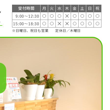
受付時間
月
火
水
木
金
土
日
祝
7
9:00～12:30
15:00～18:30
※日曜日、祝日も営業
定休日／木曜日